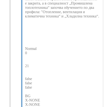
е закрита, а в специалност „Промишлена
топлотехника“ започва обучението по два
профила: "Отопление, вентилация и
климатична техника“ и „Хладилна техника“.
Normal
0
21
false
false
false
BG
X-NONE
X-NONE