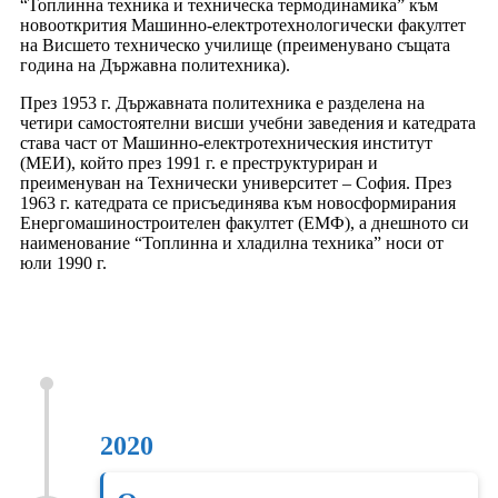
“Топлинна техника и техническа термодинамика”
към
новооткрития Машинно-електротехнологически факултет
на Висшето техническо училище (преименувано същата
година на Държавна политехника).
През 1953 г. Държавната политехника е разделена на
четири самостоятелни висши учебни заведения и катедрата
става част от Машинно-електротехническия институт
(МЕИ), който през 1991 г. е преструктуриран и
преименуван на Технически университет – София. През
1963 г. катедрата се присъединява към новосформирания
Енергомашиностроителен факултет (ЕМФ), a днешното си
наименование “Топлинна и хладилна техника” носи от
юли 1990 г.
2020