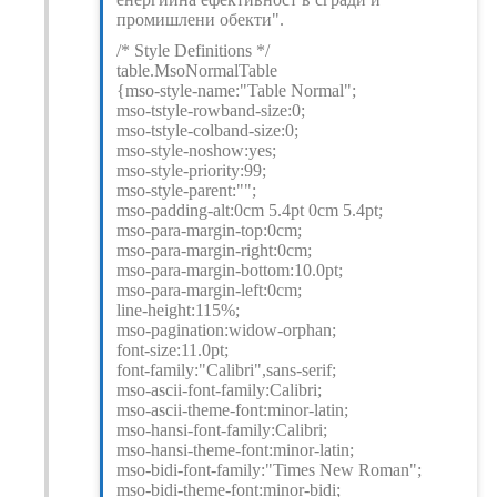
промишлени обекти".
/* Style Definitions */
table.MsoNormalTable
{mso-style-name:"Table Normal";
mso-tstyle-rowband-size:0;
mso-tstyle-colband-size:0;
mso-style-noshow:yes;
mso-style-priority:99;
mso-style-parent:"";
mso-padding-alt:0cm 5.4pt 0cm 5.4pt;
mso-para-margin-top:0cm;
mso-para-margin-right:0cm;
mso-para-margin-bottom:10.0pt;
mso-para-margin-left:0cm;
line-height:115%;
mso-pagination:widow-orphan;
font-size:11.0pt;
font-family:"Calibri",sans-serif;
mso-ascii-font-family:Calibri;
mso-ascii-theme-font:minor-latin;
mso-hansi-font-family:Calibri;
mso-hansi-theme-font:minor-latin;
mso-bidi-font-family:"Times New Roman";
mso-bidi-theme-font:minor-bidi;