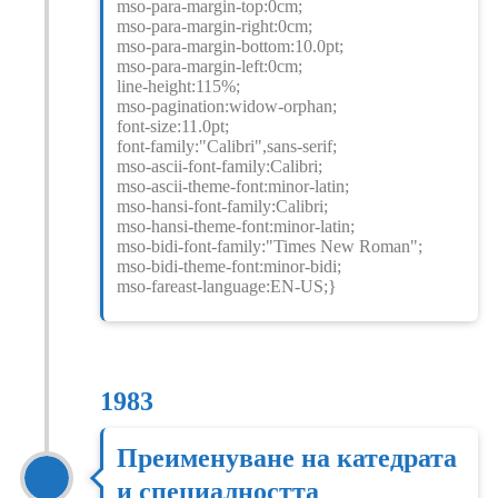
mso-para-margin-top:0cm;
mso-para-margin-right:0cm;
mso-para-margin-bottom:10.0pt;
mso-para-margin-left:0cm;
line-height:115%;
mso-pagination:widow-orphan;
font-size:11.0pt;
font-family:"Calibri",sans-serif;
mso-ascii-font-family:Calibri;
mso-ascii-theme-font:minor-latin;
mso-hansi-font-family:Calibri;
mso-hansi-theme-font:minor-latin;
mso-bidi-font-family:"Times New Roman";
mso-bidi-theme-font:minor-bidi;
mso-fareast-language:EN-US;}
1983
Преименуване на катедрата
и специалността