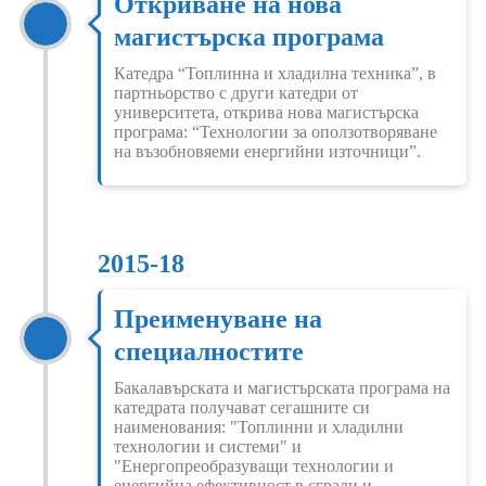
Откриване на нова
магистърска програма
Катедра “Топлинна и хладилна техника”, в
партньорство с други катедри от
университета, открива нова магистърска
програма: “Технологии за оползотворяване
на възобновяеми енергийни източници”.
2015-18
Преименуване на
специалностите
Бакалавърската и магистърската програма на
катедрата получават сегашните си
наименования: "Топлинни и хладилни
технологии и системи" и
"Енергопреобразуващи технологии и
енергийна ефективност в сгради и