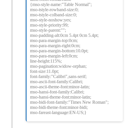
{mso-style-name:"Table Normal";
mso-tstyle-rowband-size:0;
mso-tstyle-colband-size:0;
mso-style-noshow:yes;
mso-style-priority:99;
mso-style-parent:"";
mso-padding-alt:0cm 5.4pt 0cm 5.4pt;
mso-para-margin-top:0cm;
mso-para-margin-right:0cm;
mso-para-margin-bottom:10.0pt;
mso-para-margin-left:0cm;
line-height:115%;
mso-pagination:widow-orphan;
font-size:11.0pt;
font-family:"Calibri",sans-serif;
mso-ascii-font-family:Calibri;
mso-ascii-theme-font:minor-latin;
mso-hansi-font-family:Calibri;
mso-hansi-theme-font:minor-latin;
mso-bidi-font-family:"Times New Roman";
mso-bidi-theme-font:minor-bidi;
mso-fareast-language:EN-US;}