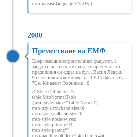
mso-fareast-language:EN-US;}
2000
Преместване на ЕМФ
Енергомашиностроителният факултет, а
заедно с него и катедрата, се премества от
предишния си адрес на бул. „Васил Левски"
95 в основния комплекс на ТУ-София на бул.
"Св. Климент Охридски" 8.
/* Style Definitions */
table.MsoNormalTable
{mso-style-name:"Table Normal";
mso-tstyle-rowband-size:0;
mso-tstyle-colband-size:0;
mso-style-noshow:yes;
mso-style-priority:99;
mso-style-parent:"";
mso-padding-alt:0cm 5.4pt 0cm 5.4pt;