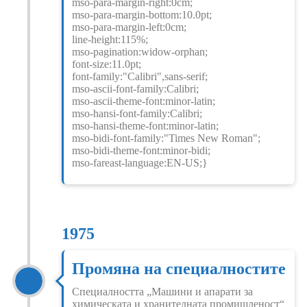
mso-para-margin-right:0cm;
mso-para-margin-bottom:10.0pt;
mso-para-margin-left:0cm;
line-height:115%;
mso-pagination:widow-orphan;
font-size:11.0pt;
font-family:"Calibri",sans-serif;
mso-ascii-font-family:Calibri;
mso-ascii-theme-font:minor-latin;
mso-hansi-font-family:Calibri;
mso-hansi-theme-font:minor-latin;
mso-bidi-font-family:"Times New Roman";
mso-bidi-theme-font:minor-bidi;
mso-fareast-language:EN-US;}
1975
Промяна на специалностите
Специалността „Машини и апарати за
химическата и хранителната промишленост“