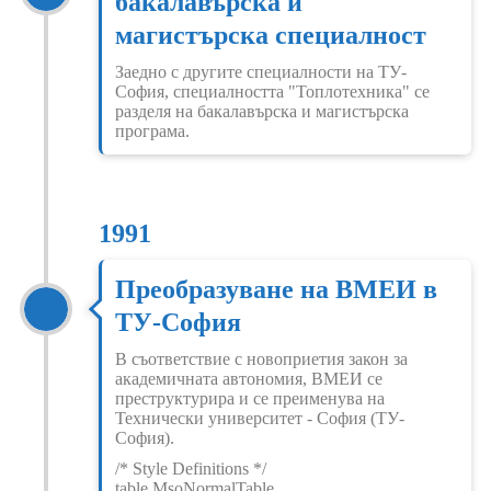
бакалавърска и
магистърска специалност
Заедно с другите специалности на ТУ-
София, специалността "Топлотехника" се
разделя на бакалавърска и магистърска
програма.
1991
Преобразуване на ВМЕИ в
ТУ-София
В съответствие с новоприетия закон за
академичната автономия, ВМЕИ се
преструктурира и се преименува на
Технически университет - София (ТУ-
София).
/* Style Definitions */
table.MsoNormalTable