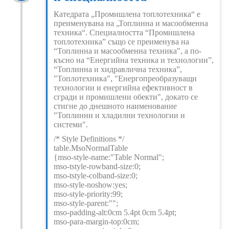
Катедрата „Промишлена топлотехника“ е
преименувана на „Топлинна и масообменна
техника“. Специалността “Промишлена
топлотехника” също се преименува на
“Топлинна и масообменна техника", а по-
късно на “Енергийна техника и технологии”,
“Топлинна и хидравлична техника”,
"Топлотехника", "Енергопреобразуващи
технологии и енергийна ефективност в
сгради и промишлени обекти", докато се
стигне до днешното наименование
"Топлинни и хладилни технологии и
системи".
/* Style Definitions */
table.MsoNormalTable
{mso-style-name:"Table Normal";
mso-tstyle-rowband-size:0;
mso-tstyle-colband-size:0;
mso-style-noshow:yes;
mso-style-priority:99;
mso-style-parent:"";
mso-padding-alt:0cm 5.4pt 0cm 5.4pt;
mso-para-margin-top:0cm;