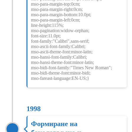
mso-para-margin-top:0cm;
mso-para-margin-right:0cm;
mso-para-margin-bottom:10.0pt;
mso-para-margin-left:0cm;
line-height:115%;
mso-pagination:widow-orphan;
font-size:11.0pt;
font-family:"Calibri",sans-serif;
mso-ascii-font-family:Calibri;
mso-ascii-theme-font:minor-latin;
mso-hansi-font-family:Calibri;
mso-hansi-theme-font:minor-latin;
mso-bidi-font-family:"Times New Roman";
mso-bidi-theme-font:minor-bidi;
mso-fareast-language:EN-US;}
1998
Формиране на