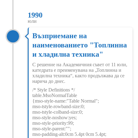
1990
юли
Възприемане на
наименованието "Топлинна
и хладилна техника"
С решение на Академичния съвет от 11 юли,
катедрата е преименувана на „Топлинна и
хладилна техника“, както продължава да се
нарича до днес.
/* Style Definitions */
table.MsoNormalTable
{mso-style-name:"Table Normal";
mso-tstyle-rowband-size:0;
mso-tstyle-colband-size:0;
mso-style-noshow:yes;
mso-style-priority:99;
mso-style-parent:"";
mso-padding-alt:0cm 5.4pt 0cm 5.4pt;